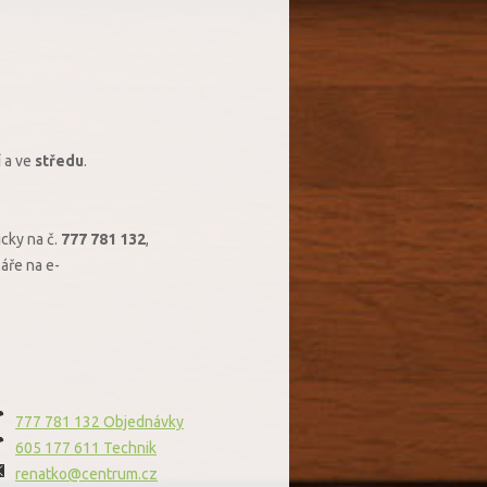
í
a ve
středu
.
icky na č.
777 781 132
,
áře na e-
777 781 132 Objednávky
605 177 611 Technik
renatko@centrum.cz