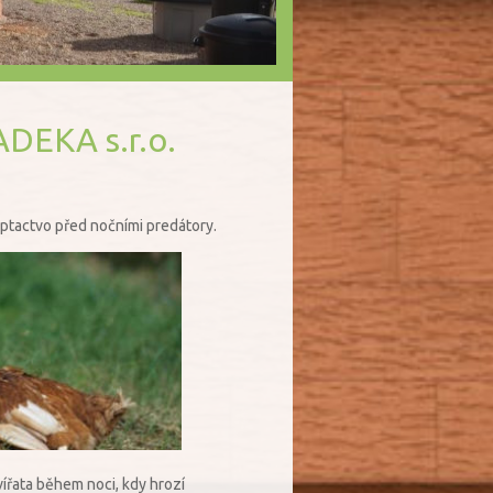
ADEKA s.r.o.
 ptactvo před nočními predátory.
vířata během noci, kdy hrozí