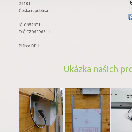
26101
Česká republika
IČ:
06596711
DIČ
CZ06596711
Plátce DPH
Ukázka našich pr