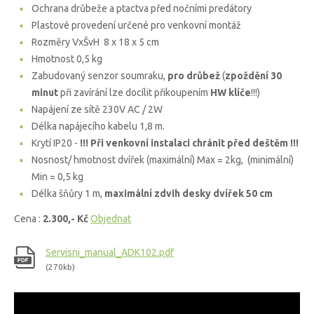
Ochrana drůbeže a ptactva před nočními predátory
Plastové provedení určené pro venkovní montáž
Rozměry VxŠvH 8 x 18 x 5 cm
Hmotnost 0,5 kg
Zabudovaný senzor soumraku,
pro drůbež
(
zpoždění 30
minut
při zavírání lze docílit přikoupením
HW klíče
!!!)
Napájení ze sítě 230V AC / 2W
Délka napájecího kabelu 1,8 m.
Krytí IP20 -
!!! Při venkovní instalaci chránit před deštěm !!!
Nosnost/ hmotnost dvířek (maximální) Max = 2kg, (minimální)
Min = 0,5 kg
Délka šňůry 1 m,
maximální zdvih desky dvířek 50 cm
Cena :
2.300,- Kč
Objednat
Servisni_manual_ADK102.pdf
(270kb)