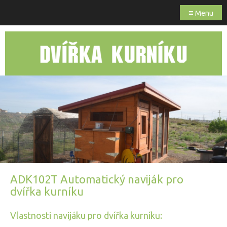
≡
Menu
ADK102T Automatický naviják pro
dvířka kurníku
Vlastnosti navijáku pro dvířka kurníku: