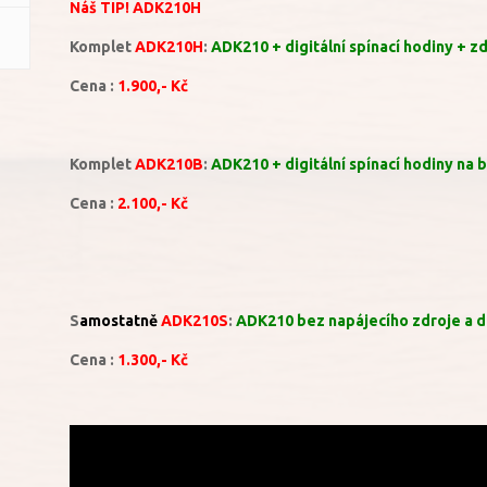
Náš TIP! ADK210H
Komplet
ADK210H
:
ADK210 + digitální spínací hodiny + z
Cena :
1.900,- Kč
Komplet
ADK210B
:
ADK210 + digitální spínací hodiny na 
Cena :
2.100,- Kč
S
amostatně
ADK210S
:
ADK210 bez napájecího zdroje a d
Cena :
1.300,- Kč