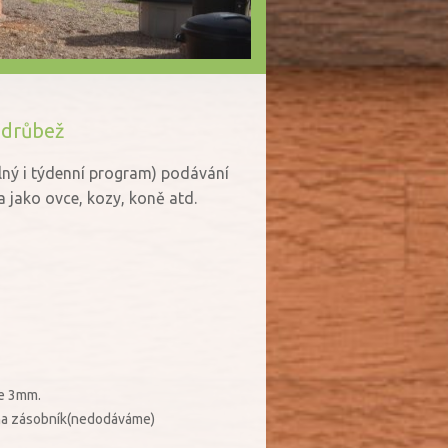
 drůbež
lný i týdenní program) podávání
a jako ovce, kozy, koně atd.
le 3mm.
í na zásobník(nedodáváme)