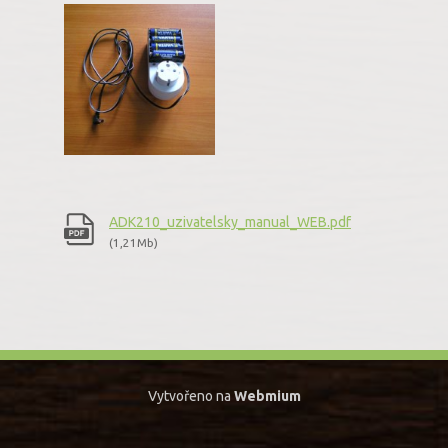
ADK210_uzivatelsky_manual_WEB.pdf
(1,21Mb)
Vytvořeno na
Webmium