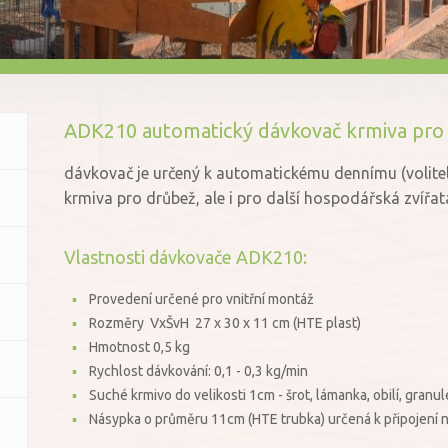
ADK210 automatický dávkovač krmiva pro
dávkovač je určený k automatickému dennímu (volite
krmiva pro drůbež, ale i pro další hospodářská zvířat
Vlastnosti dávkovače ADK210:
Provedení určené pro vnitřní montáž
Rozměry VxŠvH 27 x 30 x 11 cm (HTE plast)
Hmotnost 0,5 kg
Rychlost dávkování: 0,1 - 0,3 kg/min
Suché krmivo do velikosti 1cm - šrot, lámanka, obilí, granu
Násypka o průměru 11cm (HTE trubka) určená k připojen