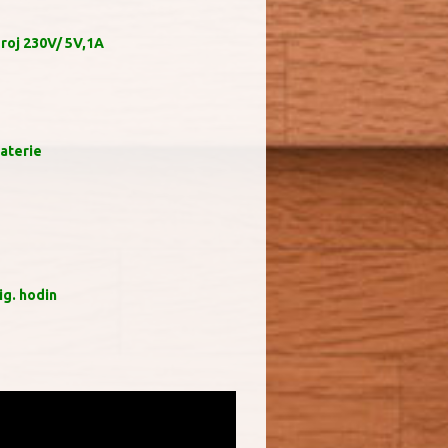
droj 230V/ 5V,1A
baterie
ig. hodin