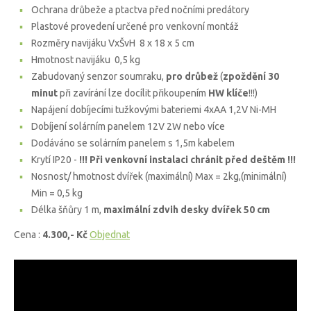
Ochrana drůbeže a ptactva před nočními predátory
Plastové provedení určené pro venkovní montáž
Rozměry navijáku VxŠvH 8 x 18 x 5 cm
Hmotnost navijáku 0,5 kg
Zabudovaný senzor soumraku,
pro drůbež
(
zpoždění 30
minut
při zavírání lze docílit přikoupením
HW klíče
!!!)
Napájení dobíjecími tužkovými bateriemi 4xAA 1,2V Ni-MH
Dobíjení solárním panelem 12V 2W nebo více
Dodáváno se solárním panelem s 1,5m kabelem
Krytí IP20 -
!!! Při venkovní instalaci chránit před deštěm !!!
Nosnost/ hmotnost dvířek (maximální) Max = 2kg,(minimální)
Min = 0,5 kg
Délka šňůry 1 m,
maximální zdvih desky dvířek 50 cm
Cena :
4.300,- Kč
Objednat