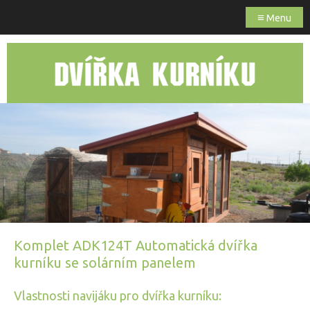
≡
Menu
Komplet ADK124T Automatická dvířka
kurníku se solárním panelem
Vlastnosti navijáku pro dvířka kurníku: