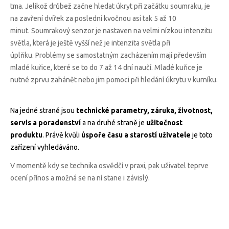
tma. Jelikož drůbež začne hledat úkryt při začátku soumraku, je
na zavření dvířek za poslední kvočnou asi tak 5 až 10
minut. Soumrakový senzor je nastaven na velmi nízkou intenzitu
světla, která je ještě vyšší než je intenzita světla při
úplňku. Problémy se samostatným zacházením mají především
mladé kuřice, které se to do 7 až 14 dní naučí. Mladé kuřice je
nutné zprvu zahánět nebo jim pomoci při hledání úkrytu v kurníku.
Na jedné straně jsou
technické parametry, záruka, životnost,
servis a poradenství
a na druhé straně je
užitečnost
produktu
. Právě kvůli
úspoře času a starostí uživatele
je toto
zařízení vyhledáváno.
V momentě kdy se technika osvědčí v praxi, pak uživatel teprve
ocení přínos a možná se na ní stane i závislý.
Vytvořeno na
Webmium