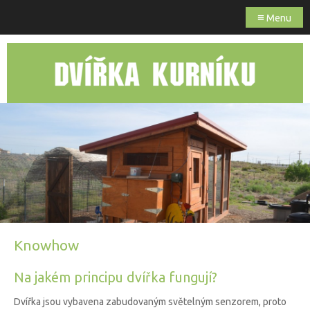
≡
Menu
Knowhow
Na jakém principu dvířka fungují?
Dvířka jsou vybavena zabudovaným světelným senzorem, proto