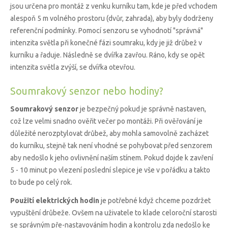
jsou určena pro montáž z venku kurníku tam, kde je před vchodem
alespoň 5 m volného prostoru (dvůr, zahrada), aby byly dodrženy
referenční podmínky. Pomocí senzoru se vyhodnotí "správná"
intenzita světla při konečné fázi soumraku, kdy je již drůbež v
kurníku a řaduje. Následně se dvířka zavřou. Ráno, kdy se opět
intenzita světla zvýší, se dvířka otevřou.
Soumrakový senzor nebo hodiny?
Soumrakový senzor
je bezpečný pokud je správně nastaven,
což lze velmi snadno ověřit večer po montáži. Při ověřování je
důležité nerozptylovat drůbež, aby mohla samovolně zacházet
do kurníku, stejně tak není vhodné se pohybovat před senzorem
aby nedošlo k jeho ovlivnění naším stínem. Pokud dojde k zavření
5 - 10 minut po vlezení poslední slepice je vše v pořádku a takto
to bude po celý rok.
Použití elektrických hodin
je potřebné když chceme pozdržet
vypuštění drůbeže. Ovšem na uživatele to klade celoroční starosti
se správným pře-nastavováním hodin a kontrolu zda nedošlo ke