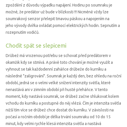
zpoždění z důvodu výpadku napájení. Hodinu po soumraku je
možné, že predátor už bude v blízkosti !!! Nicméně vždy lze
soumrakový senzor přelepit tmavou páskou a napojením na
jeho vývody dvířka ovládat pomocí elektrických hodin. Sepnutím a
rozepnutím vodičů.
Chodit spát se slepicemi
Drůbež má vrozenou potřebu se schovat před predátorem v
okamžik kdy se stmívá. A právě toto chování je možné využít a
vyhnout se tak každodenní zaháňce drůbeže do kurníku a
následné "zaligrování". Soumrak je každý den, bez ohledu na roční
období, jedná se o velmi velké snížení intenzity světla, které
nenastává ani v zimním období při husté přeháňce. V tento
moment, kdy nastává soumrak, se drůbež začne shlukovat kolem
vchodu do kurníku a postupně do něj vlézá. Čím je intenzita světla
nižší tím více se drůbež chce dostat do kurníku. V závislosti na
počasí a ročním období je délka trvání soumraku od 10 do 15
minut, kdy velmi rychle klesá intenzita světla a nastává