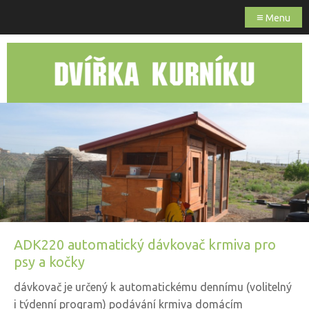
≡
Menu
ADK220 automatický dávkovač krmiva pro
psy a kočky
dávkovač je určený k automatickému dennímu (volitelný
i týdenní program) podávání krmiva domácím