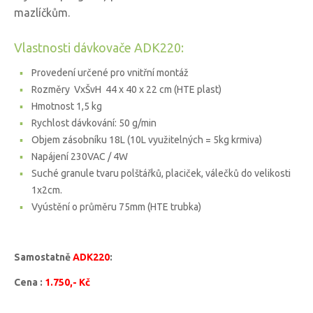
mazlíčkům.
Vlastnosti dávkovače ADK220:
Provedení určené pro vnitřní montáž
Rozměry VxŠvH 44 x 40 x 22 cm (HTE plast)
Hmotnost 1,5 kg
Rychlost dávkování: 50 g/min
Objem zásobníku 18L (10L využitelných = 5kg krmiva)
Napájení 230VAC / 4W
Suché granule tvaru polštářků, placiček, válečků do velikosti
1x2cm.
Vyústění o průměru 75mm (HTE trubka)
Samostatně
ADK220
:
Cena :
1.750,- Kč